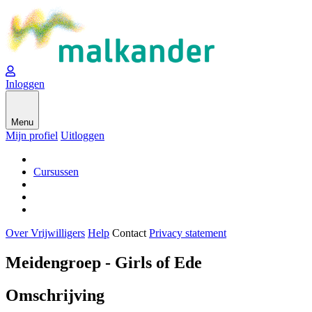
Inloggen
Menu
Mijn profiel
Uitloggen
Cursussen
Over Vrijwilligers
Help
Contact
Privacy statement
Meidengroep - Girls of Ede
Omschrijving